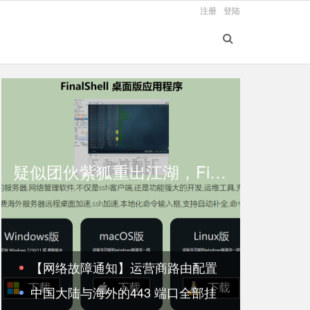
注册
登陆
疑似团伙紫狐重出江湖，Finalshell-再遭仿冒木马钓鱼
【网络故障通知】运营商路由配置
中国大陆与海外的443 端口全部挂
异常443端口被完全阻断导致站点无